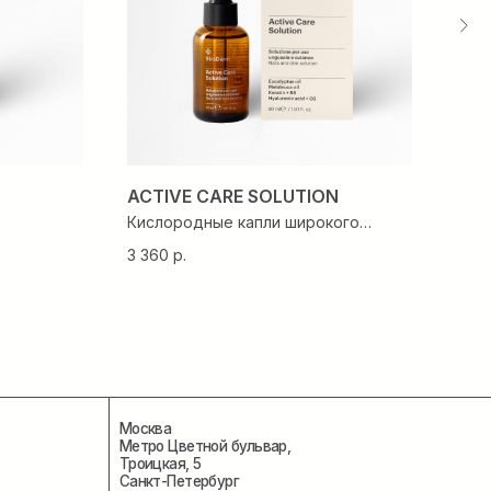
Москва
Метро Цветной бульвар,
Троицкая, 5
Санкт-Петербург
Метро Чернышевская,
ACTIVE CARE SOLUTION
REV
Парадная ул. 3к2
Кислородные капли широкого
Увл
+7 495 663 15 00
спектра действия
info@straderm.ru
3 360
р.
1 89
Договор оферты
Политика конфиденциальности
@2021 Все права защищены