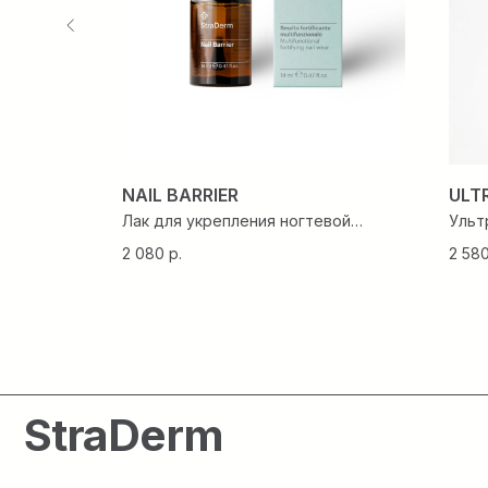
StraDerm
NAIL BARRIER
ULT
ктом
Лак для укрепления ногтевой
Ульт
пластины
эффе
2 080
р.
2 58
О БРЕНДЕ
ОБУЧЕНИЕ
ЧАСТО ЗАДАВАЕМЫЕ
ДОМАШНИЙ УХОД
ВОПРОСЫ
ПРОФЕССИОНАЛЬНЫЙ УХО
ОПЛАТА И ДОСТАВКА
КОНТАКТЫ
ЛИЧНЫЙ КАБИНЕТ