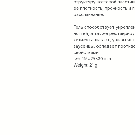
структуру ногтевой пластин
ее плотность, прочность и
расслаивание.
Гель способствует укрепле
ногтей, а так же реставрир
кутикулы, питает, увлажняе
заусенцы, обладает против
свойствами.
lwh: 115x25x30 mm
Weight: 21 g