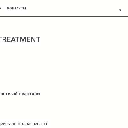
0
 TREATMENT
ногтевой пластины
амины восстанавливают