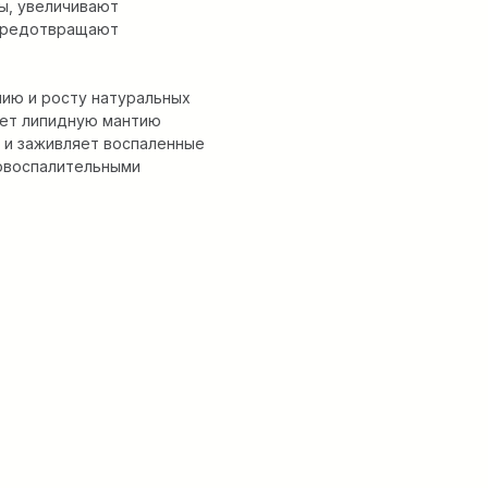
ы, увеличивают
 предотвращают
нию и росту натуральных
ует липидную мантию
т и заживляет воспаленные
овоспалительными