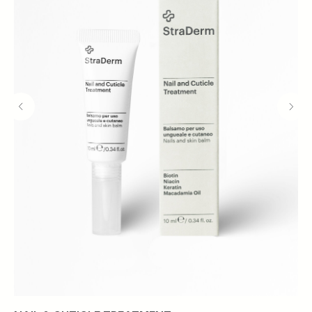
ЛИЧНЫЙ КАБИНЕТ
№ 010221/1 от 01.02.2021.
Договор оферты
Политика конфиденциальности
* Компания Meta признана
экстремистской организацией
и запрещена в РФ.
@2021 Все права защищены