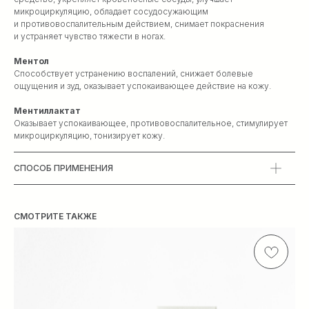
микроциркуляцию, обладает сосудосужающим
и противовоспалительным действием, снимает покраснения
и устраняет чувство тяжести в ногах.
Ментол
Способствует устранению воспалений, снижает болевые
ощущения и зуд, оказывает успокаивающее действие на кожу.
Ментиллактат
Оказывает успокаивающее, противовоспалительное, стимулирует
микроциркуляцию, тонизирует кожу.
StraDerm
СПОСОБ ПРИМЕНЕНИЯ
Москва
Метро Цветной бульвар,
Троицкая, 5
О БРЕНДЕ
СМОТРИТЕ ТАКЖЕ
Санкт-Петербург
Метро Чернышевская,
ЧАСТО ЗАДАВАЕМЫЕ ВОПРОСЫ
Парадная ул. 3к2
ОПЛАТА И ДОСТАВКА
+7 495 663 15 00
КОНТАКТЫ
info@straderm.ru
ОБУЧЕНИЕ
StraDerm является товарным
знаком Research Lab Srl (Италия),
зарегистрированным в WIPO (рег.
ДОМАШНИЙ УХОД
№ 1 604 873), используется ООО
"Эстетика" на основании
ПРОФЕССИОНАЛЬНЫЙ УХОД
официального
дистрибьюторского соглашения