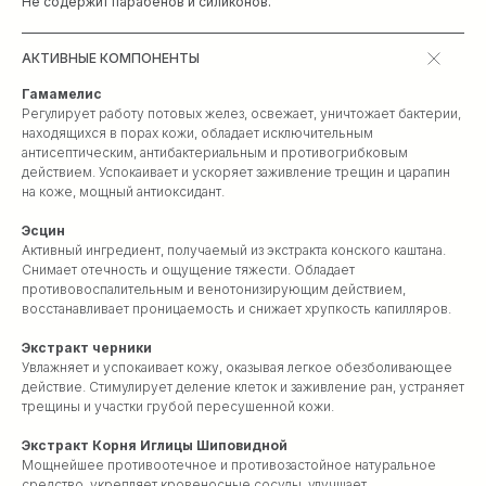
Не содержит парабенов и силиконов.
АКТИВНЫЕ КОМПОНЕНТЫ
Гамамелис
Регулирует работу потовых желез, освежает, уничтожает бактерии,
находящихся в порах кожи, обладает исключительным
антисептическим, антибактериальным и противогрибковым
действием. Успокаивает и ускоряет заживление трещин и царапин
на коже, мощный антиоксидант.
Эсцин
Активный ингредиент, получаемый из экстракта конского каштана.
Снимает отечность и ощущение тяжести. Обладает
противовоспалительным и венотонизирующим действием,
восстанавливает проницаемость и снижает хрупкость капилляров.
Экстракт черники
Увлажняет и успокаивает кожу, оказывая легкое обезболивающее
действие. Стимулирует деление клеток и заживление ран, устраняет
трещины и участки грубой пересушенной кожи.
Экстракт Корня Иглицы Шиповидной
Мощнейшее противоотечное и противозастойное натуральное
средство, укрепляет кровеносные сосуды, улучшает